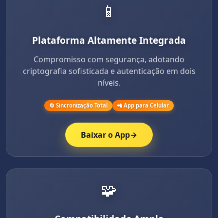
📱
Plataforma Altamente Integrada
Compromisso com segurança, adotando
criptografia sofisticada e autenticação em dois
níveis.
🔄 Sincronização Total
📲 App para Celular
Baixar o App
→
🧩