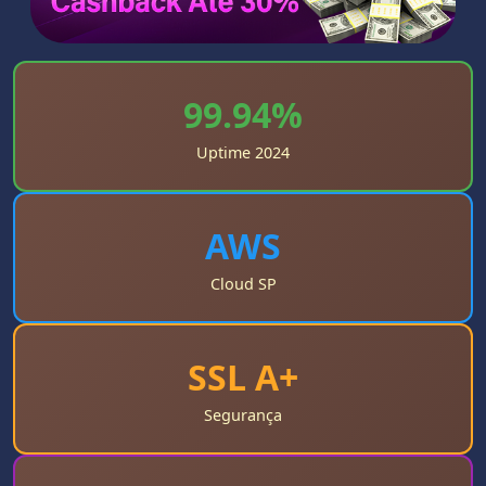
99.94%
Uptime 2024
AWS
Cloud SP
SSL A+
Segurança