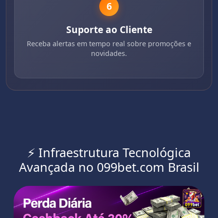
6
Suporte ao Cliente
Receba alertas em tempo real sobre promoções e
novidades.
⚡ Infraestrutura Tecnológica
Avançada no 099bet.com Brasil