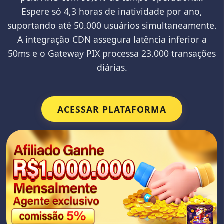
Espere só 4,3 horas de inatividade por ano,
suportando até 50.000 usuários simultaneamente.
A integração CDN assegura latência inferior a
50ms e o Gateway PIX processa 23.000 transações
diárias.
ACESSAR PLATAFORMA