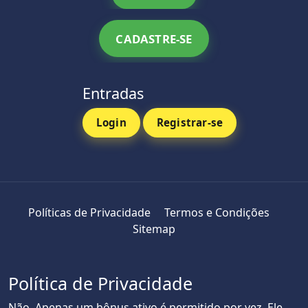
CADASTRE-SE
Entradas
Login
Registrar-se
Políticas de Privacidade
Termos e Condições
Sitemap
Política de Privacidade
Não. Apenas um bônus ativo é permitido por vez. Ele