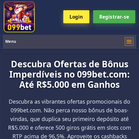
Login
Registrar-se
Menu
Descubra Ofertas de Bônus
Imperdíveis no 099bet.com:
Até R$5.000 em Ganhos
Descubra as vibrantes ofertas promocionais do
099bet.com. Não perca nosso bônus de boas-
vindas, que duplica seu primeiro depósito até
R$5.000 e oferece 500 giros grátis em slots com
RTP acima de 96,5%. Aproveite os cashbacks