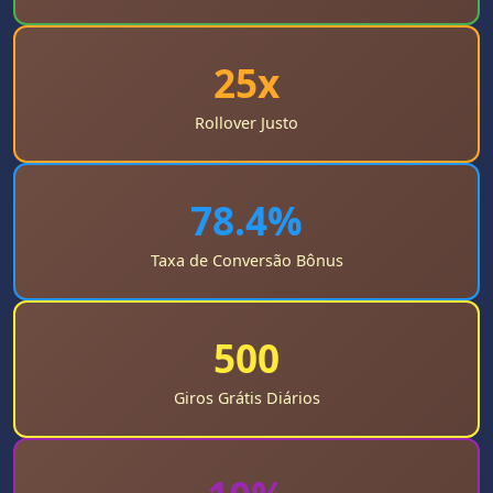
25x
Rollover Justo
78.4%
Taxa de Conversão Bônus
500
Giros Grátis Diários