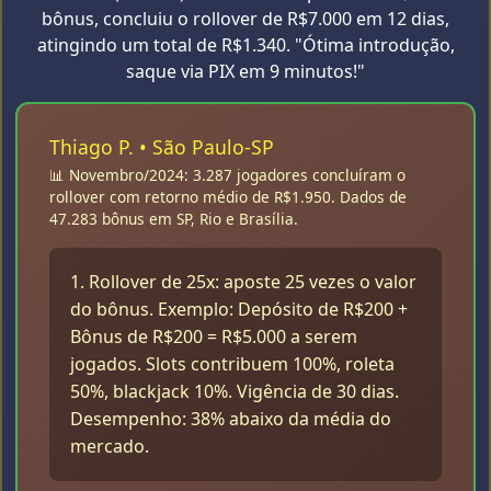
bônus, concluiu o rollover de R$7.000 em 12 dias,
atingindo um total de R$1.340. "Ótima introdução,
saque via PIX em 9 minutos!"
Thiago P. • São Paulo-SP
📊 Novembro/2024: 3.287 jogadores concluíram o
rollover com retorno médio de R$1.950. Dados de
47.283 bônus em SP, Rio e Brasília.
1. Rollover de 25x: aposte 25 vezes o valor
do bônus. Exemplo: Depósito de R$200 +
Bônus de R$200 = R$5.000 a serem
jogados. Slots contribuem 100%, roleta
50%, blackjack 10%. Vigência de 30 dias.
Desempenho: 38% abaixo da média do
mercado.