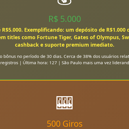
R$ 5.000
 R$5.000. Exemplificando: um depósito de R$1.000 d
 (em titles como Fortune Tiger, Gates of Olympus, S
cashback e suporte premium imediato.
o bônus no período de 30 dias. Cerca de 38% dos usuários re
s registros | Última hora: 127 | São Paulo mais uma vez lider
🎰
500 Giros