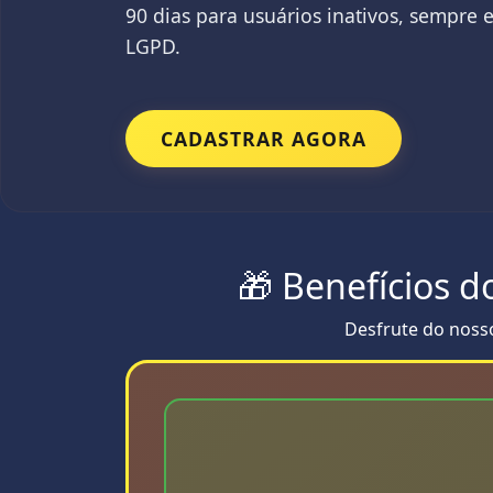
90 dias para usuários inativos, sempr
LGPD.
CADASTRAR AGORA
🎁 Benefícios d
Desfrute do nosso