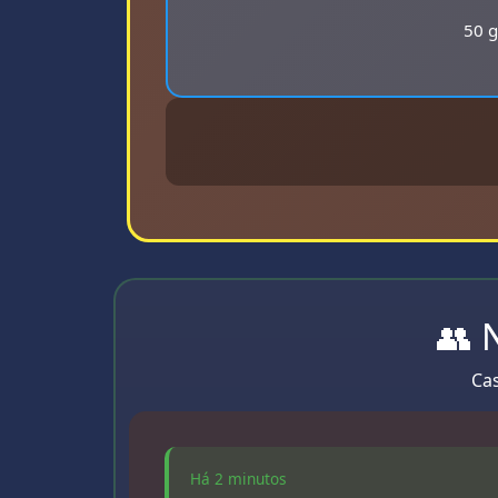
50 g
👥 
Cas
Há 2 minutos