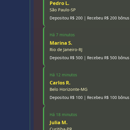
Pedro L.
São Paulo-SP
Depositou R$ 200 | Recebeu R$ 200 bônus
Há 7 minutos
Marina S.
Rio de Janeiro-RJ
Depositou R$ 500 | Recebeu R$ 500 bônus
Há 12 minutos
Carlos R.
Belo Horizonte-MG
Depositou R$ 100 | Recebeu R$ 100 bônus
Há 18 minutos
Julia M.
Curitiba-PR