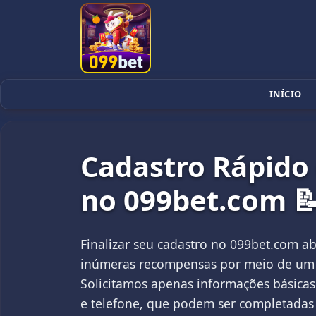
INÍCIO
Cadastro Rápido
no 099bet.com 
Finalizar seu cadastro no 099bet.com ab
inúmeras recompensas por meio de um p
Solicitamos apenas informações básica
e telefone, que podem ser completada