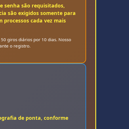
e senha são requisitados,
cia são exigidos somente para
om processos cada vez mais
0 giros diários por 10 dias. Nosso
nte o registro.
ografia de ponta, conforme