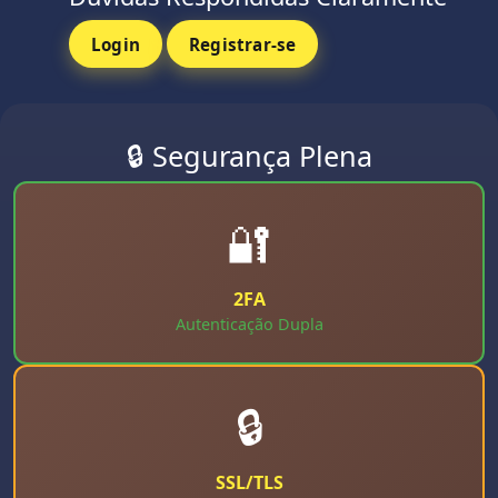
Login
Registrar-se
🔒 Segurança Plena
🔐
2FA
Autenticação Dupla
🔒
SSL/TLS