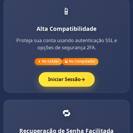
📱
Alta Compatibilidade
Proteja sua conta usando autenticação SSL e
opções de segurança 2FA.
📱 No Celular
💻 No Computador
Iniciar Sessão
→
🔁
Recuperação de Senha Facilitada