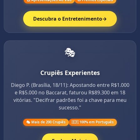
Descubra o Entretenimento
→
🎭
Crupiês Experientes
Diego P. (Brasília, 18/11): Apostando entre R$1.000
e R$5.000 no Baccarat, faturou R$89.300 em 18
vitórias. "Decifrar padrões foi a chave para meu
sucesso."
🎭 Mais de 200 Crupiês
🇧🇷 100% em Português