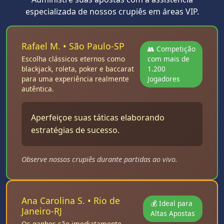
especializada de nossos crupiês em áreas VIP.
Rafael M. • São Paulo-SP
👥 Competição
Escolha clássicos eternos como
com mais de
blackjack, roleta, poker e baccarat
1.200
para uma experiência realmente
Jogadores
autêntica.
Aperfeiçoe suas táticas elaborando
estratégias de sucesso.
Observe nossos crupiês durante partidas ao vivo.
Ana Carolina S. • Rio de
💰 Ideal para
Janeiro-RJ
Altas Apostas
Os ganhos são imediatamente