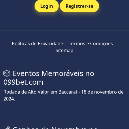
Login
Registrar-se
Políticas de Privacidade
Termos e Condições
Sitemap
🎲 Eventos Memoráveis no
099bet.com
Rodada de Alto Valor em Baccarat - 18 de novembro de
2024.