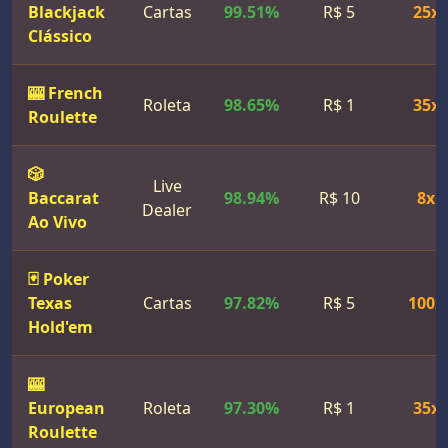
Blackjack
Cartas
99.51%
R$ 5
25x
Clássico
🎰 French
Roleta
98.65%
R$ 1
35x
Roulette
🎲
Live
Baccarat
98.94%
R$ 10
8x
Dealer
Ao Vivo
🃏 Poker
Texas
Cartas
97.82%
R$ 5
100x
Hold'em
🎰
European
Roleta
97.30%
R$ 1
35x
Roulette