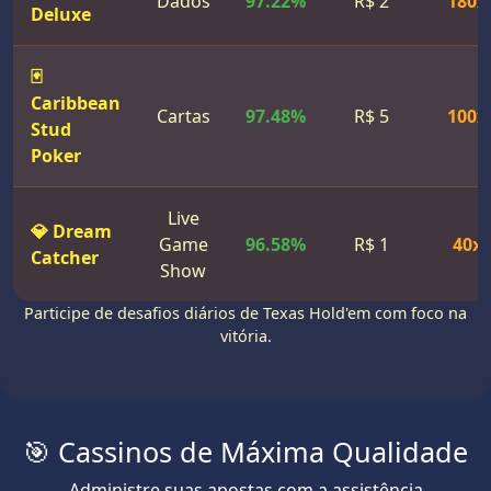
Dados
97.22%
R$ 2
180x
Deluxe
🃏
Caribbean
Cartas
97.48%
R$ 5
100x
Stud
Poker
Live
💎 Dream
Game
96.58%
R$ 1
40x
Catcher
Show
Participe de desafios diários de Texas Hold'em com foco na
vitória.
🎯 Cassinos de Máxima Qualidade
Administre suas apostas com a assistência