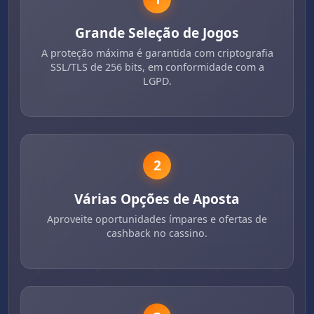
Grande Seleção de Jogos
A proteção máxima é garantida com criptografia
SSL/TLS de 256 bits, em conformidade com a
LGPD.
2
Várias Opções de Aposta
Aproveite oportunidades ímpares e ofertas de
cashback no cassino.