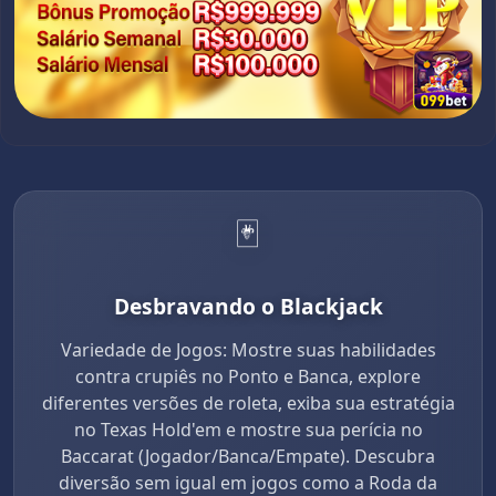
🃏
Desbravando o Blackjack
Variedade de Jogos: Mostre suas habilidades
contra crupiês no Ponto e Banca, explore
diferentes versões de roleta, exiba sua estratégia
no Texas Hold'em e mostre sua perícia no
Baccarat (Jogador/Banca/Empate). Descubra
diversão sem igual em jogos como a Roda da