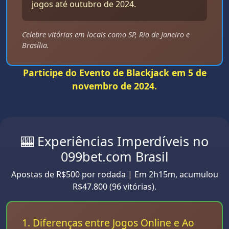
jogos até outubro de 2024.
Celebre vitórias em locais como SP, Rio de Janeiro e
Brasília.
Participe do Evento de Blackjack em 5 de
novembro de 2024.
🎰 Experiências Imperdíveis no
099bet.com Brasil
Apostas de R$500 por rodada | Em 2h15m, acumulou
R$47.800 (96 vitórias).
1. Diferenças entre Jogos Online e Ao