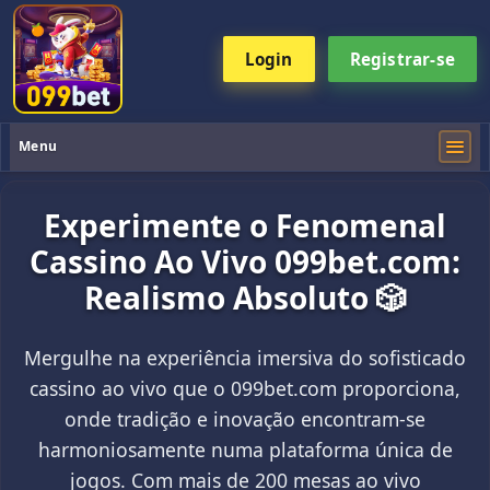
Login
Registrar-se
Menu
Experimente o Fenomenal
Cassino Ao Vivo 099bet.com:
Realismo Absoluto 🎲
Mergulhe na experiência imersiva do sofisticado
cassino ao vivo que o 099bet.com proporciona,
onde tradição e inovação encontram-se
harmoniosamente numa plataforma única de
jogos. Com mais de 200 mesas ao vivo