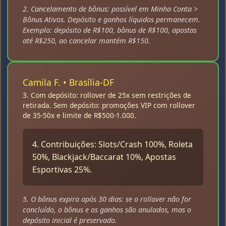
2. Cancelamento de bônus: possível em Minha Conta >
Bônus Ativos. Depósito e ganhos líquidos permanecem.
Exemplo: depósito de R$100, bônus de R$100, apostas
até R$250, ao cancelar mantém R$150.
Camila F. • Brasília-DF
3. Com depósito: rollover de 25x sem restrições de
retirada. Sem depósito: promoções VIP com rollover
de 35-50x e limite de R$500-1.000.
4. Contribuições: Slots/Crash 100%, Roleta
50%, Blackjack/Baccarat 10%, Apostas
Esportivas 25%.
5. O bônus expira após 30 dias: se o rollover não for
concluído, o bônus e os ganhos são anulados, mas o
depósito inicial é preservado.