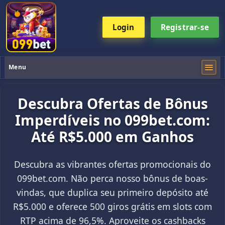
Login
Registrar-se
Menu
Descubra Ofertas de Bônus
Imperdíveis no 099bet.com:
Até R$5.000 em Ganhos
Descubra as vibrantes ofertas promocionais do
099bet.com. Não perca nosso bônus de boas-
vindas, que duplica seu primeiro depósito até
R$5.000 e oferece 500 giros grátis em slots com
RTP acima de 96,5%. Aproveite os cashbacks