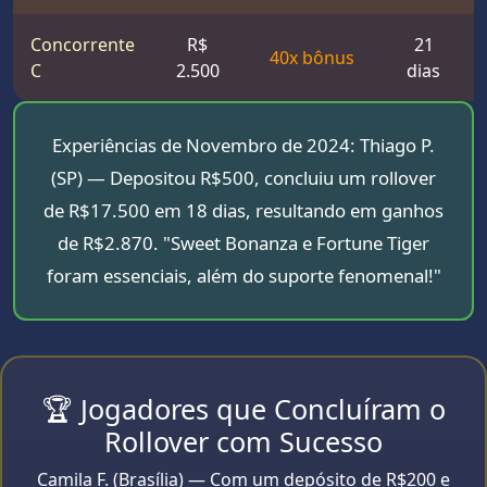
Concorrente
R$
21
40x bônus
C
2.500
dias
Experiências de Novembro de 2024: Thiago P.
(SP) — Depositou R$500, concluiu um rollover
de R$17.500 em 18 dias, resultando em ganhos
de R$2.870. "Sweet Bonanza e Fortune Tiger
foram essenciais, além do suporte fenomenal!"
🏆 Jogadores que Concluíram o
Rollover com Sucesso
Camila F. (Brasília) — Com um depósito de R$200 e