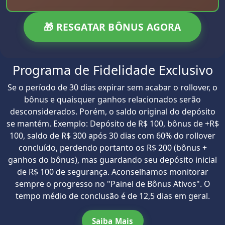
🎁 RESGATAR BÔNUS AGORA
Programa de Fidelidade Exclusivo
Se o período de 30 dias expirar sem acabar o rollover, o
bônus e quaisquer ganhos relacionados serão
desconsiderados. Porém, o saldo original do depósito
se mantém. Exemplo: Depósito de R$ 100, bônus de +R$
100, saldo de R$ 300 após 30 dias com 60% do rollover
concluído, perdendo portanto os R$ 200 (bônus +
ganhos do bônus), mas guardando seu depósito inicial
de R$ 100 de segurança. Aconselhamos monitorar
sempre o progresso no "Painel de Bônus Ativos". O
tempo médio de conclusão é de 12,5 dias em geral.
Saiba Mais